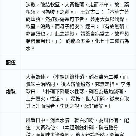
消散，破結軟堅，大黃推蕩，走而不守， 故二藥
相須，同為峻下之劑。」 王好古曰：「本草言芒
硝墮胎，然妊娠傷寒可下者， 兼用大黃以潤燥、
軟堅、瀉熱，而母子相安。 經曰：『有故無殞，
亦無殞也。』此之謂歟， 謂藥自病當之，故母與
胎俱無患也。」） 硝能柔五金，化七十二種石為
水。
配伍
大黃為使。（本經別錄朴硝、硝石雖分二種，而
氣味主治略同， 後人辨論紛然，究無定指。 李時
炮製
珍曰：「朴硝下降屬水性寒，硝石為造炮燄硝，
上升屬火，性溫。」 昂按：世人用硝，從未有取
其上升而溫者，李氏之說，恐非確論。）
風置日中，消盡水氣，輕白如粉，為風化硝。 配
伍：大黃為使。（本經別錄朴硝、硝石雖分二
種，而氣味主治略同， 後人辨論紛然，究無定