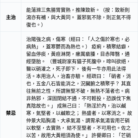
能蕩滌三焦腸胃實熱，推陳致新。（按：致新則
主治
瀉亦有補，與大黃同。 蓋邪氣不除，則正氣不得
復也。）
治陽強之病，傷寒（經曰：「人之傷於寒也，必
病熱」，蓋寒鬱而為熱也。） 疫痢，積聚結癖，
留血停痰，黃疸淋閉，瘰厲瘡腫，目赤障翳，通
經墮胎。 （豐城尉家有貓子死腹中，啼叫欲絕，
醫以硝灌之，死子即下， 後有一牛亦用此法得
活。本用治人，治畜亦驗。 經疏曰：「硝者，消
也，五金八石皆能消之，況臟腑之積聚乎？ 其直
往無前之性，所謂無堅不破，無熱不蕩者也。病
非熱邪， 深固閉結不通，不可輕投，恐誤伐下焦
真陰故也。」 成無己曰：「熱淫於內，治以鹹
禁忌
寒，氣堅者，以鹹軟之； 熱盛者，以寒消之。 故
仲景大陷胸湯、大承氣湯、調胃承氣湯皆用芒硝
以軟堅，去實熱， 結不至堅者，不可用也。佐之
以苦，故用大黃相須為使。」 許譽卿曰：「芒硝