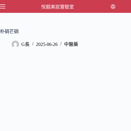
跳
悅靓美妝實驗室
至
主
要
朴硝芒硝
內
容
G長
2025-06-26
中醫藥