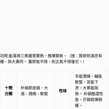
功用:能蕩滌三焦腸胃實熱，推陳致新。（按：致新則瀉亦有
補，與大黃同。 蓋邪氣不除，則正氣不得復也。）
辛能潤燥，鹹能
軟堅，苦能下
十劑
朴硝即皮硝，大
泄，大寒能除
性味
分類
瀉、潤燥、軟堅
熱。 朴硝酷澀性
急，芒硝經煉稍
緩。