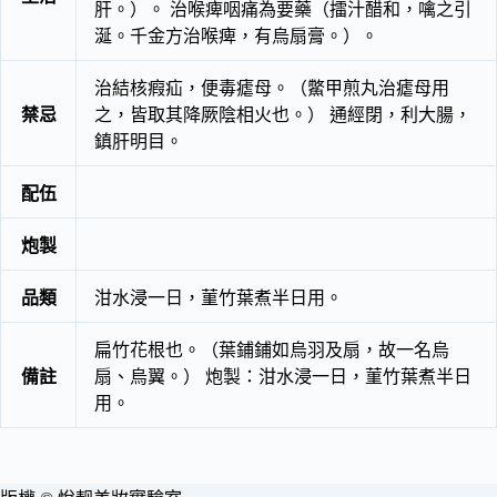
肝。）。 治喉痺咽痛為要藥（擂汁醋和，噙之引
涎。千金方治喉痺，有烏扇膏。）。
治結核瘕疝，便毒瘧母。（鱉甲煎丸治瘧母用
禁忌
之，皆取其降厥陰相火也。） 通經閉，利大腸，
鎮肝明目。
配伍
炮製
品類
泔水浸一日，菫竹葉煮半日用。
扁竹花根也。（葉鋪鋪如烏羽及扇，故一名烏
備註
扇、烏翼。） 炮製：泔水浸一日，菫竹葉煮半日
用。