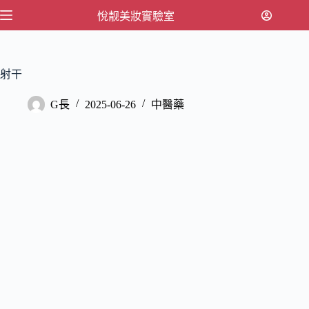
跳
悅靓美妝實驗室
至
主
要
射干
內
容
G長
2025-06-26
中醫藥