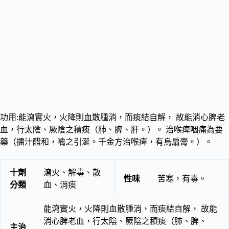
功用:能瀉實火，火降則血散腫消，而痰結自解， 故能消心脾老
血，行太陰、厥陰之積痰（肺、脾、肝。）。 治喉痺咽痛為要
藥（擂汁醋和，噙之引涎。千金方治喉痺，有烏扇膏。）。
十劑
瀉火、解毒、散
性味
苦寒，有毒。
分類
血、消痰
能瀉實火，火降則血散腫消，而痰結自解， 故能
消心脾老血，行太陰、厥陰之積痰（肺、脾、
主治