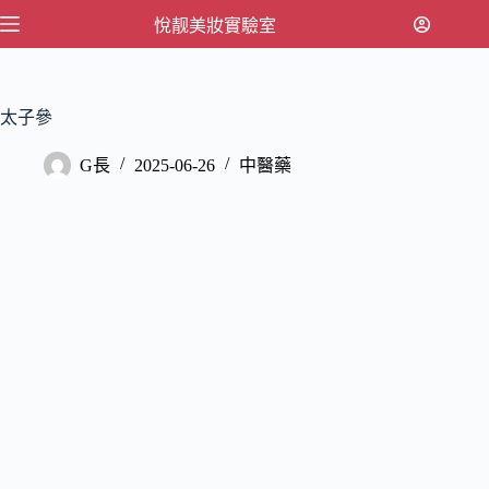
跳
悅靓美妝實驗室
至
主
要
太子參
內
容
G長
2025-06-26
中醫藥