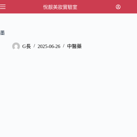
跳
悅靓美妝實驗室
至
主
要
墨
內
容
G長
2025-06-26
中醫藥