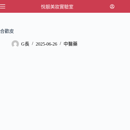
跳
悅靓美妝實驗室
至
主
要
合歡皮
內
容
G長
2025-06-26
中醫藥