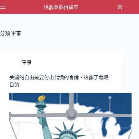
跳
悅靓美妝實驗室
至
主
要
分類
軍事
內
容
軍事
美國的自由是要付出代價的言論，透露了戰略
目的