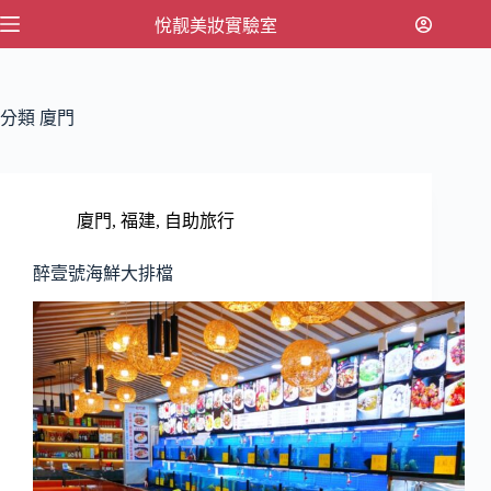
跳
悅靓美妝實驗室
至
主
要
分類
廈門
內
容
廈門
,
福建
,
自助旅行
醉壹號海鮮大排檔