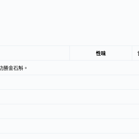
性味
功勝金石斛。