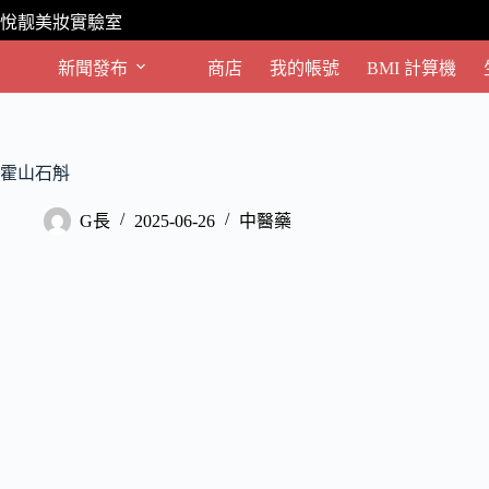
跳
悅靓美妝實驗室
至
主
新聞發布
商店
我的帳號
BMI 計算機
要
內
容
霍山石斛
G長
2025-06-26
中醫藥