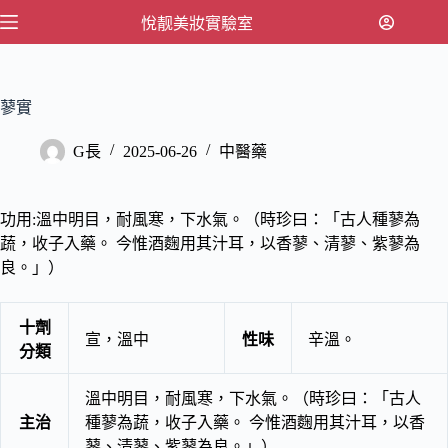
跳
悅靓美妝實驗室
至
主
要
蓼實
內
容
G長
2025-06-26
中醫藥
功用:溫中明目，耐風寒，下水氣。（時珍曰：「古人種蓼為
蔬，收子入藥。 今惟酒麴用其汁耳，以香蓼、清蓼、紫蓼為
良。」）
十劑
宣，溫中
性味
辛溫。
分類
溫中明目，耐風寒，下水氣。（時珍曰：「古人
主治
種蓼為蔬，收子入藥。 今惟酒麴用其汁耳，以香
蓼、清蓼、紫蓼為良。」）