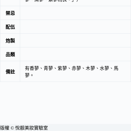
禁忌
配伍
炮製
品類
有香蓼、青蓼、紫蓼、赤蓼、木蓼、水蓼、馬
備註
蓼。
版權 © 悅靓美妝實驗室