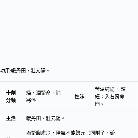
功用:暖丹田，壯元陽。
苦溫純陽， 歸
十劑
燥、潤腎命、除
性味
經：入右腎命
分類
寒溼
門。
主治
暖丹田，壯元陽。
治腎臟虛冷，陽氣不能歸元（同附子、硫