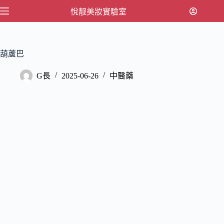
跳
悅靓美妝實驗室
至
主
要
葫蘆巴
內
容
G長
2025-06-26
中醫藥