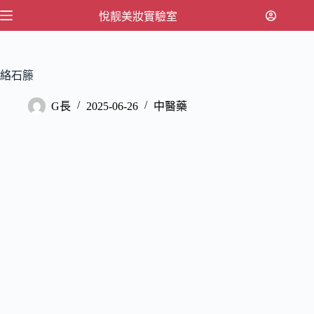
跳
悅靓美妝實驗室
至
主
要
絡石籐
內
容
G長
2025-06-26
中醫藥