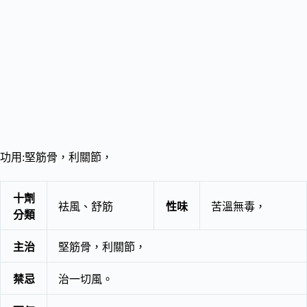
功用:堅筋骨，利關節，
十劑
袪風、舒筋
性味
苦溫無毒，
分類
主治
堅筋骨，利關節，
禁忌
治一切風。